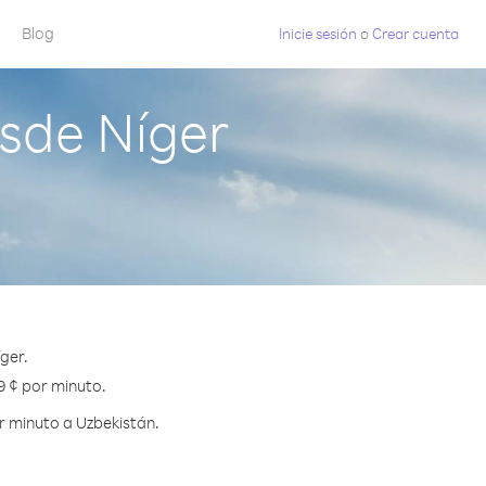
Blog
Inicie sesión
o
Crear cuenta
sde Níger
ger.
9 ¢ por minuto.
r minuto a Uzbekistán.