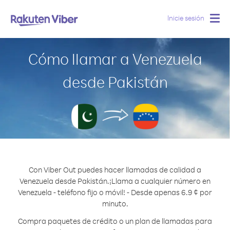
Inicie sesión
Togg
navig
Cómo llamar a Venezuela
desde Pakistán
Con Viber Out puedes hacer llamadas de calidad a
Venezuela desde Pakistán.
¡Llama a cualquier número en
Venezuela - teléfono fijo o móvil! - Desde apenas 6.9 ¢ por
minuto.
Compra paquetes de crédito o un plan de llamadas para