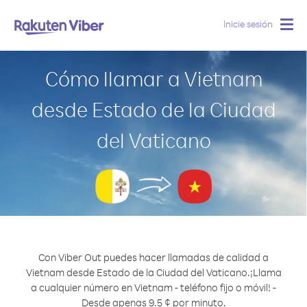
Inicie sesión
Togg
navig
Cómo llamar a Vietnam
desde Estado de la Ciudad
del Vaticano
Con Viber Out puedes hacer llamadas de calidad a
Vietnam desde Estado de la Ciudad del Vaticano.
¡Llama
a cualquier número en Vietnam - teléfono fijo o móvil! -
Desde apenas 9.5 ¢ por minuto.