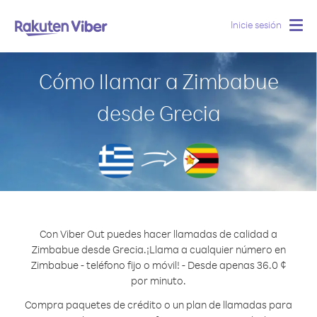
Inicie sesión
Togg
navig
Cómo llamar a Zimbabue
desde Grecia
Con Viber Out puedes hacer llamadas de calidad a
Zimbabue desde Grecia.
¡Llama a cualquier número en
Zimbabue - teléfono fijo o móvil! - Desde apenas 36.0 ¢
por minuto.
Compra paquetes de crédito o un plan de llamadas para