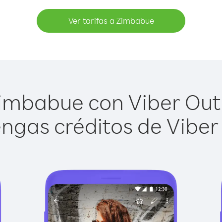
Ver tarifas a Zimbabue
imbabue con Viber Out e
ngas créditos de Viber