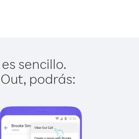
s sencillo.
 Out, podrás: