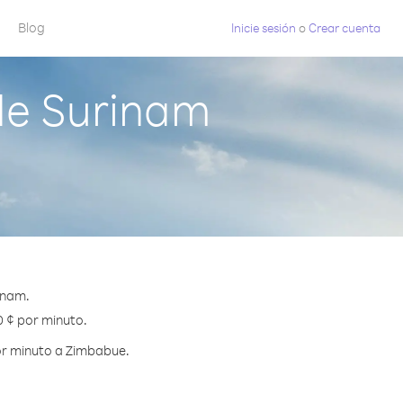
Blog
Inicie sesión
o
Crear cuenta
de Surinam
inam.
0 ¢ por minuto.
or minuto a Zimbabue.