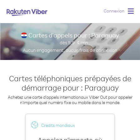
Connexion
Togg
navig
Cartes d'appels pour : Paraguay
dès
5.9
¢/mn
Aucun engagement, aucun frais de connexion
Cartes téléphoniques prépayées de
démarrage pour : Paraguay
Achetez une carte d'appels internationaux Viber Out pour appeler
n'importe quel numéro fixe ou mobile dans le monde.
Crédits mondiaux
Appelez n'importe où