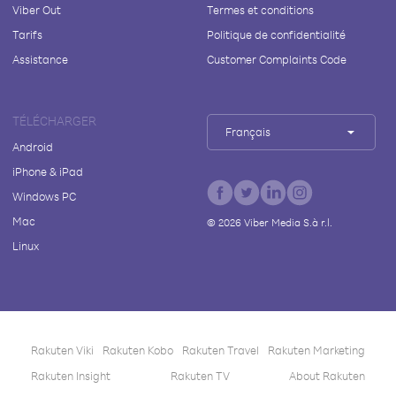
Viber Out
Termes et conditions
Tarifs
Politique de confidentialité
Assistance
Customer Complaints Code
TÉLÉCHARGER
Français
Android
iPhone & iPad
Windows PC
Mac
©
2026
Viber Media S.à r.l.
Linux
Rakuten Viki
Rakuten Kobo
Rakuten Travel
Rakuten Marketing
Rakuten Insight
Rakuten TV
About Rakuten