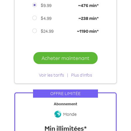
$9.99
~
476 min*
$4.99
~
238 min*
$24.99
~
1190 min*
Acheter maintenant
Voir les tarifs
Plus d'infos
OFFRE LIMITÉE
Abonnement
Monde
Min illimitées*