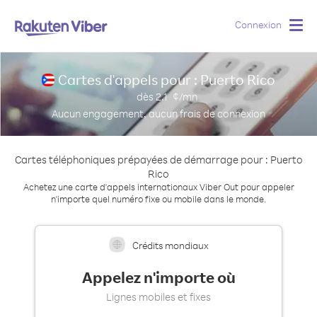
Connexion
Togg
navig
Cartes d'appels pour : Puerto Rico
dès
2.1
¢/mn
Aucun engagement, aucun frais de connexion
Cartes téléphoniques prépayées de démarrage pour : Puerto
Rico
Achetez une carte d'appels internationaux Viber Out pour appeler
n'importe quel numéro fixe ou mobile dans le monde.
Crédits mondiaux
Appelez n'importe où
Lignes mobiles et fixes