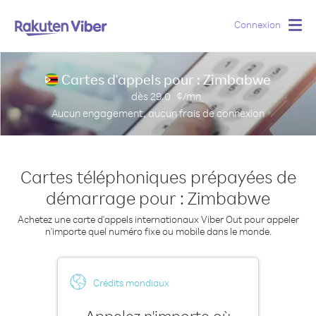
Connexion
Togg
navig
Cartes d'appels pour : Zimbabwe
dès
29.0
¢/mn
Aucun engagement, aucun frais de connexion
Cartes téléphoniques prépayées de
démarrage pour : Zimbabwe
Achetez une carte d'appels internationaux Viber Out pour appeler
n'importe quel numéro fixe ou mobile dans le monde.
Crédits mondiaux
Appelez n'importe où