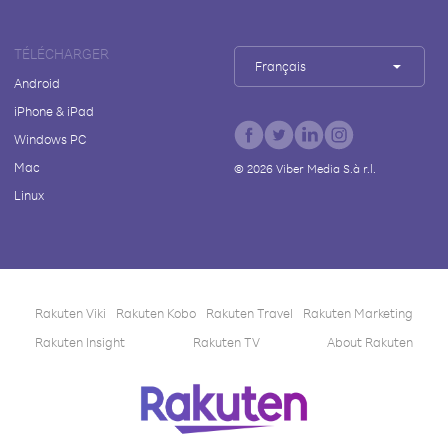
TÉLÉCHARGER
Français
Android
iPhone & iPad
Windows PC
Mac
©
2026
Viber Media S.à r.l.
Linux
Rakuten Viki
Rakuten Kobo
Rakuten Travel
Rakuten Marketing
Rakuten Insight
Rakuten TV
About Rakuten