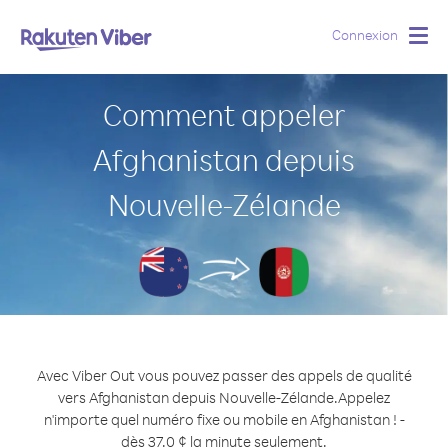
Connexion
Togg
navig
Comment appeler
Afghanistan depuis
Nouvelle-Zélande
Avec Viber Out vous pouvez passer des appels de qualité
vers Afghanistan depuis Nouvelle-Zélande.
Appelez
n'importe quel numéro fixe ou mobile en Afghanistan ! -
dès 37.0 ¢ la minute seulement.