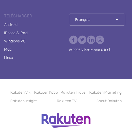
TÉLÉCHARGER
Français
Android
iPhone & iPad
Windows PC
Mac
©
2026
Viber Media S.à r.l.
Linux
Rakuten Viki
Rakuten Kobo
Rakuten Travel
Rakuten Marketing
Rakuten Insight
Rakuten TV
About Rakuten