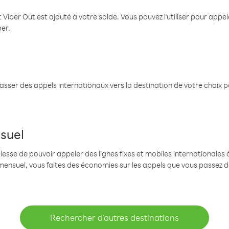
 Viber Out est ajouté à votre solde. Vous pouvez l'utiliser pour app
ber.
passer des appels internationaux vers la destination de votre choix 
suel
se de pouvoir appeler des lignes fixes et mobiles internationales à 
mensuel, vous faites des économies sur les appels que vous passez d
Rechercher d'autres destinations