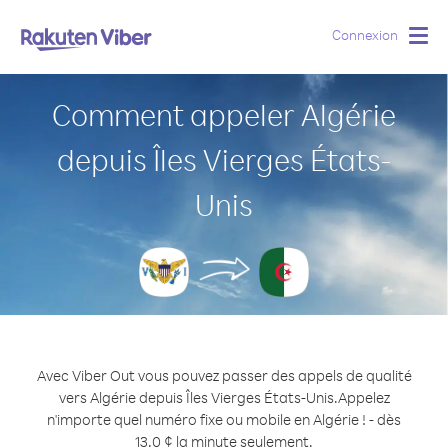
Connexion
Togg
navig
Comment appeler Algérie
depuis Îles Vierges États-
Unis
Avec Viber Out vous pouvez passer des appels de qualité
vers Algérie depuis Îles Vierges États-Unis.
Appelez
n'importe quel numéro fixe ou mobile en Algérie ! - dès
13.0 ¢ la minute seulement.