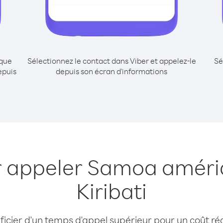
ique
Sélectionnez le contact dans Viber et appelez-le
Sé
epuis
depuis son écran d'informations
e
r appeler Samoa améri
Kiribati
cier d'un temps d'appel supérieur pour un coût réd