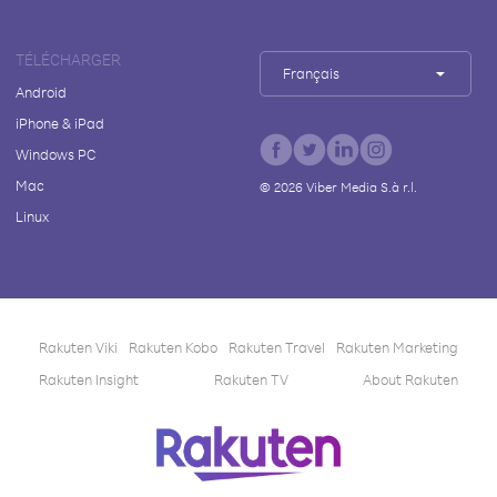
TÉLÉCHARGER
Français
Android
iPhone & iPad
Windows PC
Mac
©
2026
Viber Media S.à r.l.
Linux
Rakuten Viki
Rakuten Kobo
Rakuten Travel
Rakuten Marketing
Rakuten Insight
Rakuten TV
About Rakuten