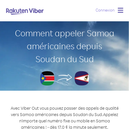
Connexion
Togg
navig
Comment appeler Samoa
américaines depuis
Soudan du Sud
Avec Viber Out vous pouvez passer des appels de qualité
vers Samoa américaines depuis Soudan du Sud.
Appelez
n'importe quel numéro fixe ou mobile en Samoa
américaines ! - dès 17.0 ¢ la minute seulement.