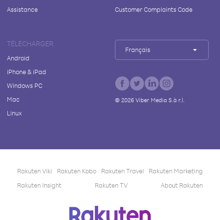
Assistance
Customer Complaints Code
TÉLÉCHARGER
Français
Android
iPhone & iPad
Windows PC
Mac
©
2026
Viber Media S.à r.l.
Linux
Rakuten Viki
Rakuten Kobo
Rakuten Travel
Rakuten Marketing
Rakuten Insight
Rakuten TV
About Rakuten