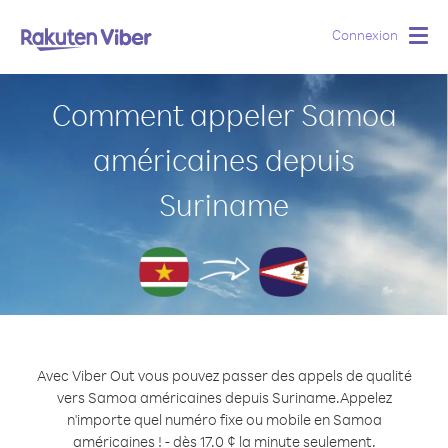
Connexion
Togg
navig
Comment appeler Samoa
américaines depuis
Suriname
Avec Viber Out vous pouvez passer des appels de qualité
vers Samoa américaines depuis Suriname.
Appelez
n'importe quel numéro fixe ou mobile en Samoa
américaines ! - dès 17.0 ¢ la minute seulement.