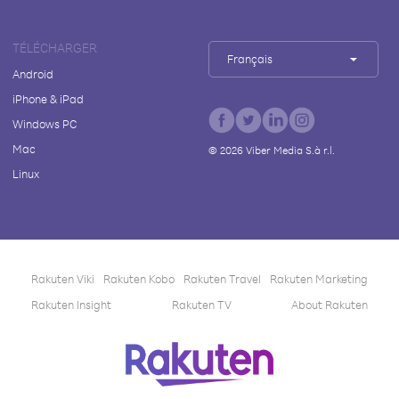
TÉLÉCHARGER
Français
Android
iPhone & iPad
Windows PC
Mac
©
2026
Viber Media S.à r.l.
Linux
Rakuten Viki
Rakuten Kobo
Rakuten Travel
Rakuten Marketing
Rakuten Insight
Rakuten TV
About Rakuten