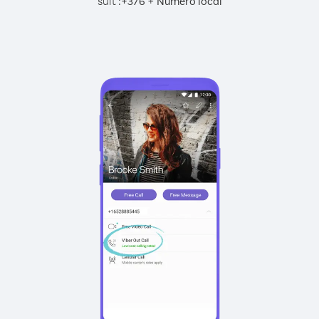
suit :
+
+
376
Numéro local