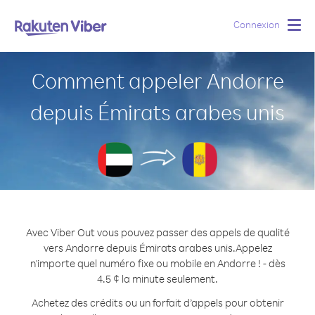
Connexion
Togg
navig
Comment appeler Andorre
depuis Émirats arabes unis
Avec Viber Out vous pouvez passer des appels de qualité
vers Andorre depuis Émirats arabes unis.
Appelez
n'importe quel numéro fixe ou mobile en Andorre ! - dès
4.5 ¢ la minute seulement.
Achetez des crédits ou un forfait d’appels pour obtenir