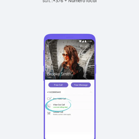
suit :
+
+
376
Numéro local