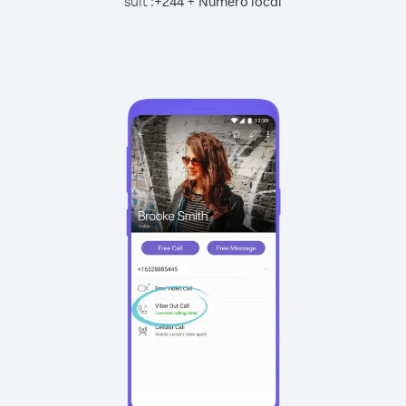
suit :
+
+
244
Numéro local