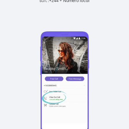
suit :
+
+
244
Numéro local