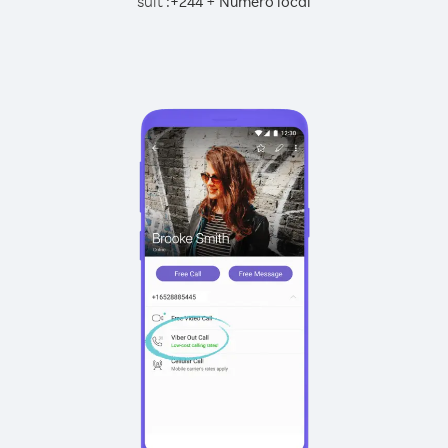
suit :
+
+
244
Numéro local