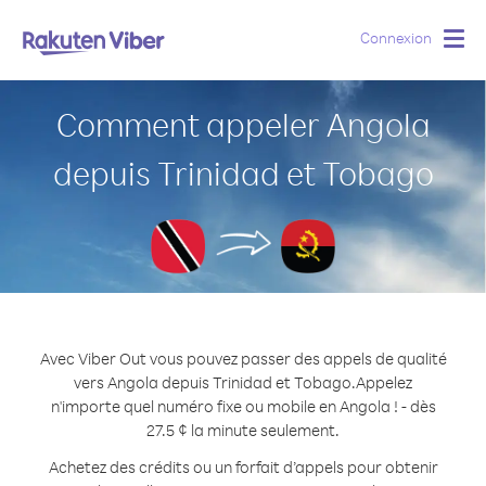
Connexion
Togg
navig
Comment appeler Angola
depuis Trinidad et Tobago
Avec Viber Out vous pouvez passer des appels de qualité
vers Angola depuis Trinidad et Tobago.
Appelez
n'importe quel numéro fixe ou mobile en Angola ! - dès
27.5 ¢ la minute seulement.
Achetez des crédits ou un forfait d’appels pour obtenir