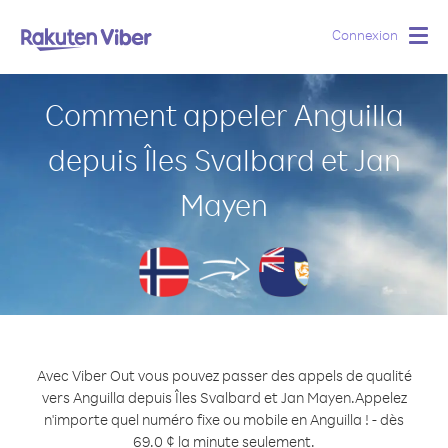
Connexion
Togg
navig
Comment appeler Anguilla
depuis Îles Svalbard et Jan
Mayen
Avec Viber Out vous pouvez passer des appels de qualité
vers Anguilla depuis Îles Svalbard et Jan Mayen.
Appelez
n'importe quel numéro fixe ou mobile en Anguilla ! - dès
69.0 ¢ la minute seulement.