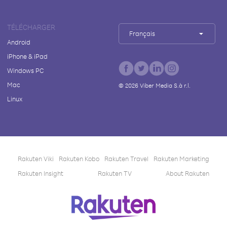
TÉLÉCHARGER
Français
Android
iPhone & iPad
Windows PC
Mac
©
2026
Viber Media S.à r.l.
Linux
Rakuten Viki
Rakuten Kobo
Rakuten Travel
Rakuten Marketing
Rakuten Insight
Rakuten TV
About Rakuten