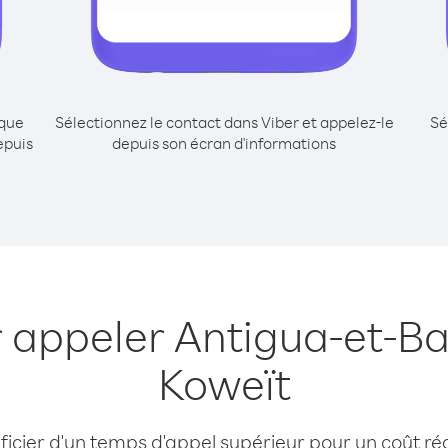
ique
Sélectionnez le contact dans Viber et appelez-le
Sé
epuis
depuis son écran d'informations
r appeler Antigua-et-B
Koweït
cier d'un temps d'appel supérieur pour un coût réd