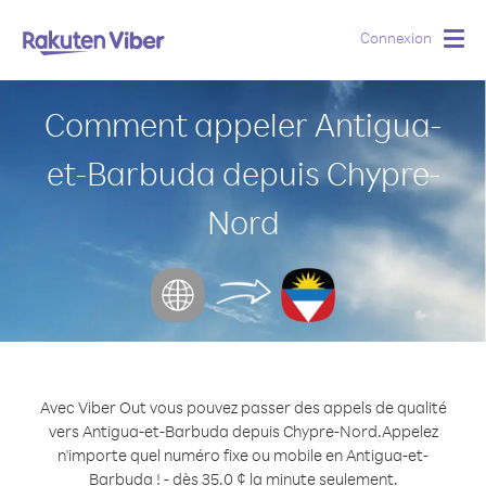
Connexion
Togg
navig
Comment appeler Antigua-
et-Barbuda depuis Chypre-
Nord
Avec Viber Out vous pouvez passer des appels de qualité
vers Antigua-et-Barbuda depuis Chypre-Nord.
Appelez
n'importe quel numéro fixe ou mobile en Antigua-et-
Barbuda ! - dès 35.0 ¢ la minute seulement.