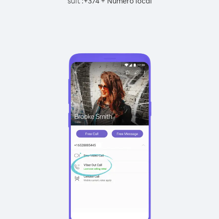
suit :
+
+
374
Numéro local