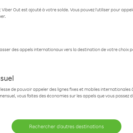
 Viber Out est ajouté à votre solde. Vous pouvez l'utiliser pour app
ber.
passer des appels internationaux vers la destination de votre choix 
suel
se de pouvoir appeler des lignes fixes et mobiles internationales à 
mensuel, vous faites des économies sur les appels que vous passez d
Rechercher d'autres destinations