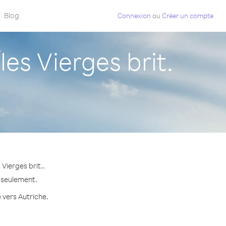
Blog
Connexion
ou
Créer un compte
es Vierges brit.
Vierges brit..
e seulement.
 vers Autriche.