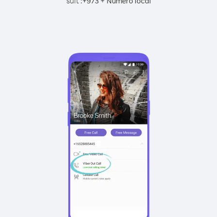
suit :
+
+
973
Numéro local