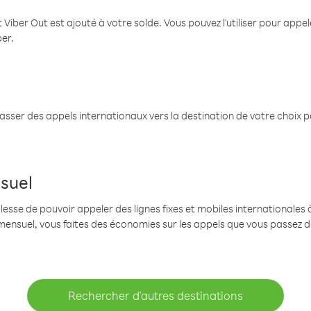
 Viber Out est ajouté à votre solde. Vous pouvez l'utiliser pour app
ber.
passer des appels internationaux vers la destination de votre choix 
suel
se de pouvoir appeler des lignes fixes et mobiles internationales à 
mensuel, vous faites des économies sur les appels que vous passez d
Rechercher d'autres destinations