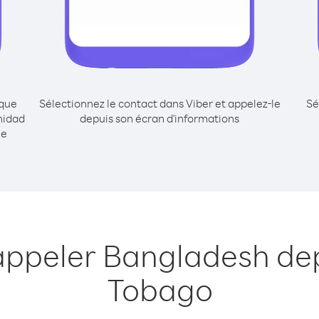
ique
Sélectionnez le contact dans Viber et appelez-le
Sé
nidad
depuis son écran d'informations
me
appeler Bangladesh dep
Tobago