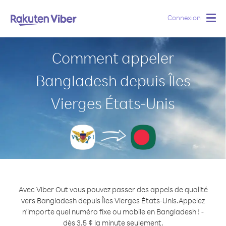
Connexion
Togg
navig
Comment appeler
Bangladesh depuis Îles
Vierges États-Unis
Avec Viber Out vous pouvez passer des appels de qualité
vers Bangladesh depuis Îles Vierges États-Unis.
Appelez
n'importe quel numéro fixe ou mobile en Bangladesh ! -
dès 3.5 ¢ la minute seulement.