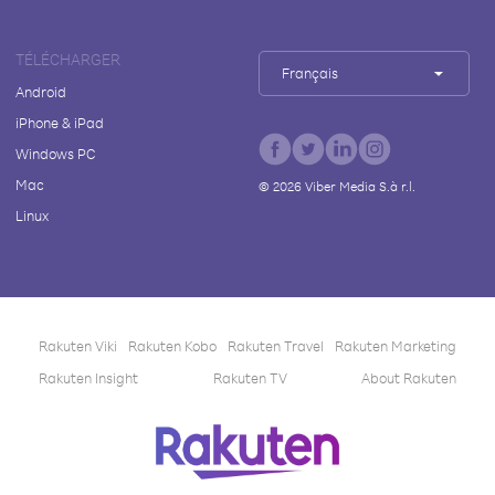
TÉLÉCHARGER
Français
Android
iPhone & iPad
Windows PC
Mac
©
2026
Viber Media S.à r.l.
Linux
Rakuten Viki
Rakuten Kobo
Rakuten Travel
Rakuten Marketing
Rakuten Insight
Rakuten TV
About Rakuten