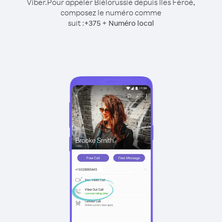
Viber.
Pour appeler Biélorussie depuis Îles Féroé,
composez le numéro comme
suit :
+
+
375
Numéro local