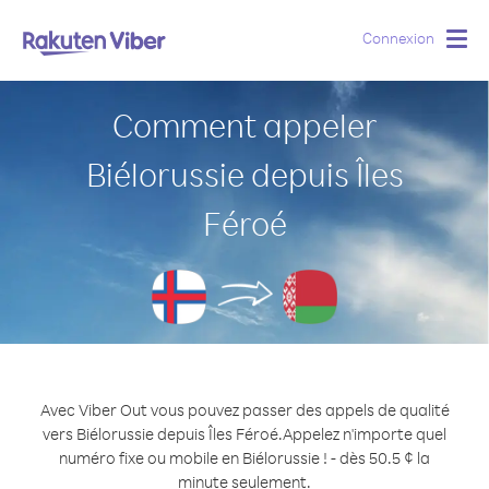
Connexion
Togg
navig
Comment appeler
Biélorussie depuis Îles
Féroé
Avec Viber Out vous pouvez passer des appels de qualité
vers Biélorussie depuis Îles Féroé.
Appelez n'importe quel
numéro fixe ou mobile en Biélorussie ! - dès 50.5 ¢ la
minute seulement.