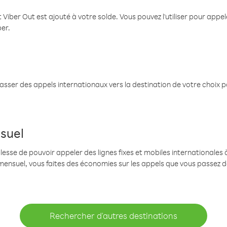
 Viber Out est ajouté à votre solde. Vous pouvez l'utiliser pour app
ber.
passer des appels internationaux vers la destination de votre choix 
suel
se de pouvoir appeler des lignes fixes et mobiles internationales à 
mensuel, vous faites des économies sur les appels que vous passez d
Rechercher d'autres destinations