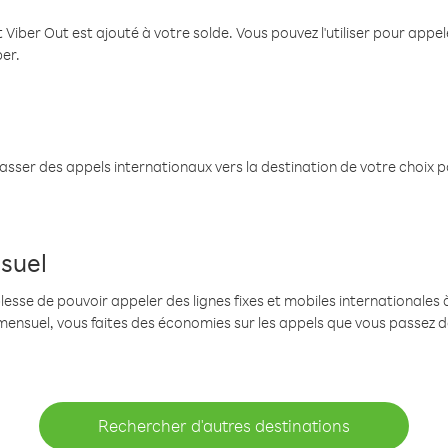
 Viber Out est ajouté à votre solde. Vous pouvez l'utiliser pour app
ber.
passer des appels internationaux vers la destination de votre choix 
suel
se de pouvoir appeler des lignes fixes et mobiles internationales à 
mensuel, vous faites des économies sur les appels que vous passez d
Rechercher d'autres destinations