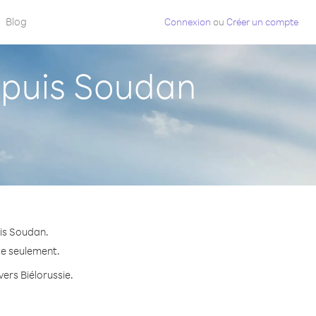
Blog
Connexion
ou
Créer un compte
epuis Soudan
uis Soudan.
ute seulement.
vers Biélorussie.