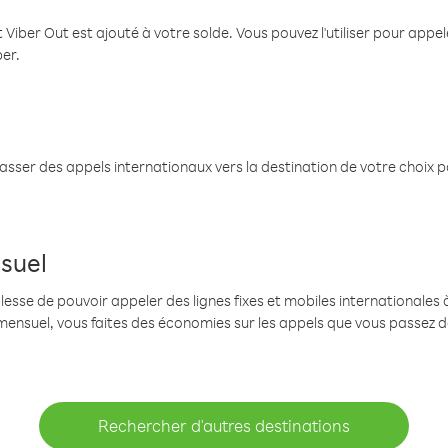
 Viber Out est ajouté à votre solde. Vous pouvez l'utiliser pour app
ber.
passer des appels internationaux vers la destination de votre choix 
suel
se de pouvoir appeler des lignes fixes et mobiles internationales à 
mensuel, vous faites des économies sur les appels que vous passez d
Rechercher d'autres destinations