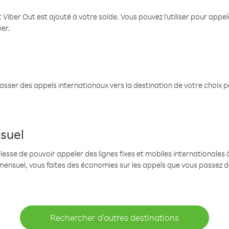
 Viber Out est ajouté à votre solde. Vous pouvez l'utiliser pour app
ber.
passer des appels internationaux vers la destination de votre choix 
suel
se de pouvoir appeler des lignes fixes et mobiles internationales à 
mensuel, vous faites des économies sur les appels que vous passez d
Rechercher d'autres destinations