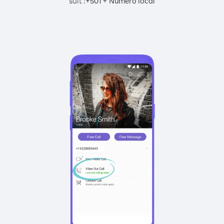
suit :
+
+
501
Numéro local