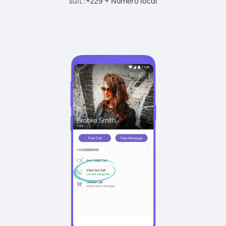
suit :
+
+
229
Numéro local