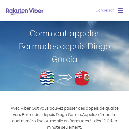
Connexion
Togg
navig
Comment appeler
Bermudes depuis Diego
Garcia
Avec Viber Out vous pouvez passer des appels de qualité
vers Bermudes depuis Diego Garcia.
Appelez n'importe
quel numéro fixe ou mobile en Bermudes ! - dès 12.0 ¢ la
minute seulement.