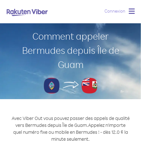
Connexion
Togg
navig
Comment appeler
Bermudes depuis Île de
Guam
Avec Viber Out vous pouvez passer des appels de qualité
vers Bermudes depuis Île de Guam.
Appelez n'importe
quel numéro fixe ou mobile en Bermudes ! - dès 12.0 ¢ la
minute seulement.