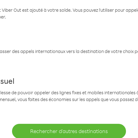
 Viber Out est ajouté à votre solde. Vous pouvez l'utiliser pour app
ber.
passer des appels internationaux vers la destination de votre choix 
suel
se de pouvoir appeler des lignes fixes et mobiles internationales à 
mensuel, vous faites des économies sur les appels que vous passez d
Rechercher d'autres destinations