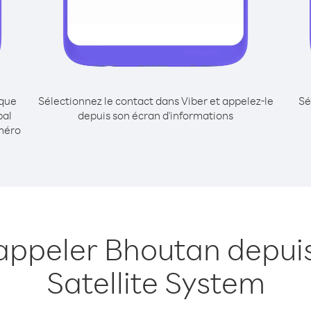
ique
Sélectionnez le contact dans Viber et appelez-le
Sé
bal
depuis son écran d'informations
méro
 appeler Bhoutan depuis
Satellite System