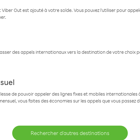
 Viber Out est ajouté à votre solde. Vous pouvez l'utiliser pour app
ber.
passer des appels internationaux vers la destination de votre choix 
suel
se de pouvoir appeler des lignes fixes et mobiles internationales à 
mensuel, vous faites des économies sur les appels que vous passez d
Rechercher d'autres destinations