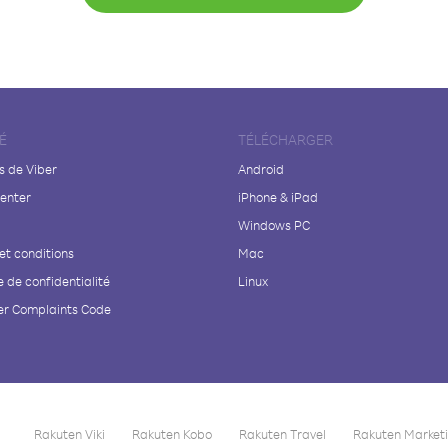
É
TÉLÉCHARGER
s de Viber
Android
enter
iPhone & iPad
Windows PC
et conditions
Mac
e de confidentialité
Linux
r Complaints Code
Rakuten Viki
Rakuten Kobo
Rakuten Travel
Rakuten Market