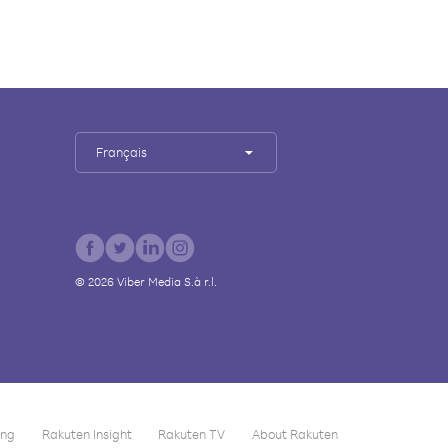
Français
©
2026
Viber Media S.à r.l.
ing
Rakuten Insight
Rakuten TV
About Rakuten