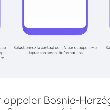
ique
Sélectionnez le contact dans Viber et appelez-le
Sé
epuis
depuis son écran d'informations
éro
r appeler Bosnie-Herzé