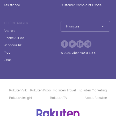
Assistance
Customer Complaints Code
TÉLÉCHARGER
Français
Android
iPhone & iPad
Windows PC
Mac
©
2026
Viber Media S.à r.l.
Linux
Rakuten Viki
Rakuten Kobo
Rakuten Travel
Rakuten Marketing
Rakuten Insight
Rakuten TV
About Rakuten