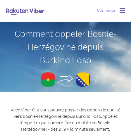
Connexion
Togg
navig
Comment appeler Bosnie-
Herzégovine depuis
Burkina Faso
Avec Viber Out vous pouvez passer des appels de qualité
vers Bosnie-Herzégovine depuis Burkina Faso.
Appelez
n'importe quel numéro fixe ou mobile en Bosnie-
Herzégovine ! - dès 21.9 ¢ la minute seulement.