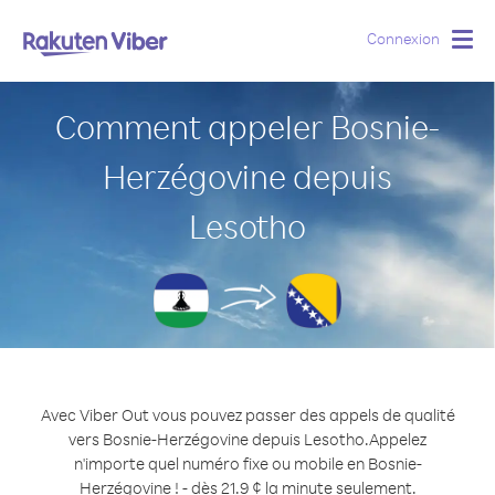
Connexion
Togg
navig
Comment appeler Bosnie-
Herzégovine depuis
Lesotho
Avec Viber Out vous pouvez passer des appels de qualité
vers Bosnie-Herzégovine depuis Lesotho.
Appelez
n'importe quel numéro fixe ou mobile en Bosnie-
Herzégovine ! - dès 21.9 ¢ la minute seulement.