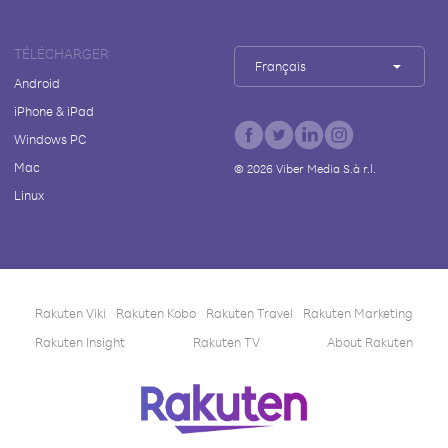
TÉLÉCHARGER
Français
Android
iPhone & iPad
Windows PC
Mac
©
2026
Viber Media S.à r.l.
Linux
Rakuten Viki
Rakuten Kobo
Rakuten Travel
Rakuten Marketing
Rakuten Insight
Rakuten TV
About Rakuten