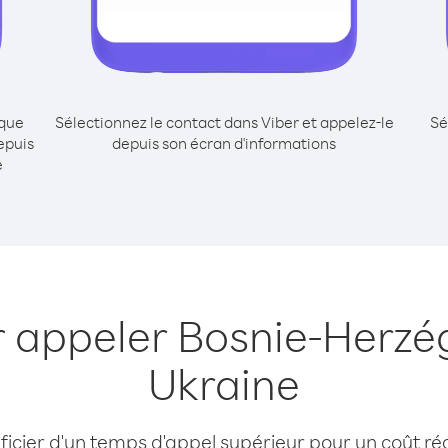
ique
Sélectionnez le contact dans Viber et appelez-le
Sé
epuis
depuis son écran d'informations
e
r appeler Bosnie-Herzé
Ukraine
cier d'un temps d'appel supérieur pour un coût réd