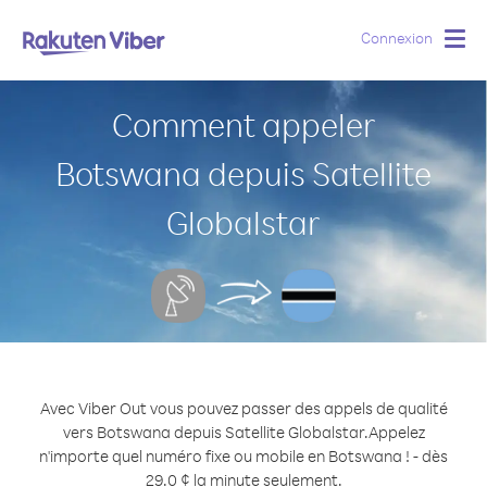
Connexion
Togg
navig
Comment appeler
Botswana depuis Satellite
Globalstar
Avec Viber Out vous pouvez passer des appels de qualité
vers Botswana depuis Satellite Globalstar.
Appelez
n'importe quel numéro fixe ou mobile en Botswana ! - dès
29.0 ¢ la minute seulement.