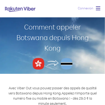
Connexion
Togg
navig
Comment appeler
Botswana depuis Hong
Kong
Avec Viber Out vous pouvez passer des appels de qualité
vers Botswana depuis Hong Kong.
Appelez n'importe quel
numéro fixe ou mobile en Botswana ! - dès 29.0 ¢ la
minute seulement.