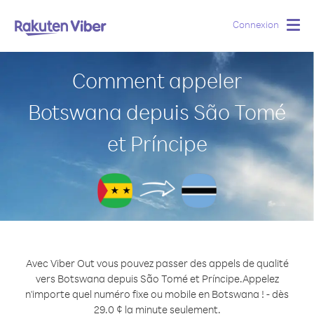
Connexion
Togg
navig
Comment appeler
Botswana depuis São Tomé
et Príncipe
Avec Viber Out vous pouvez passer des appels de qualité
vers Botswana depuis São Tomé et Príncipe.
Appelez
n'importe quel numéro fixe ou mobile en Botswana ! - dès
29.0 ¢ la minute seulement.